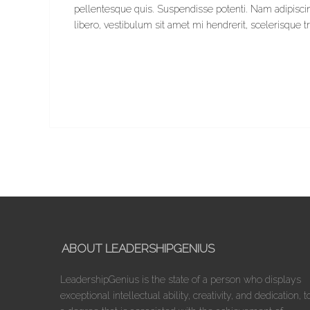
pellentesque quis. Suspendisse potenti. Nam adipiscing
libero, vestibulum sit amet mi hendrerit, scelerisque tri
ABOUT LEADERSHIPGENIUS
LeadershipGenius is the state of a person who displays
exceptional intellectual ability, creativity, and dedication, t