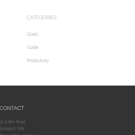
CATEGORIES
Goals
Guide
Productivity
CONTACT
50 Eden Road
Rockport, MA