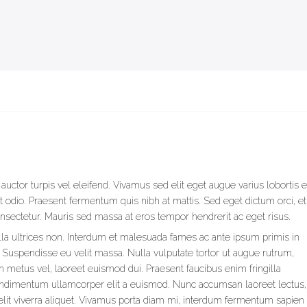
tor turpis vel eleifend. Vivamus sed elit eget augue varius lobortis e
t odio. Praesent fermentum quis nibh at mattis. Sed eget dictum orci, et
nsectetur. Mauris sed massa at eros tempor hendrerit ac eget risus.
lla ultrices non. Interdum et malesuada fames ac ante ipsum primis in
 Suspendisse eu velit massa. Nulla vulputate tortor ut augue rutrum,
 in metus vel, laoreet euismod dui. Praesent faucibus enim fringilla
condimentum ullamcorper elit a euismod. Nunc accumsan laoreet lectus,
t elit viverra aliquet. Vivamus porta diam mi, interdum fermentum sapien