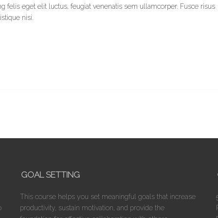
 felis eget elit luctus, feugiat venenatis sem ullamcorper. Fusce risus
stique nisi.
GOAL SETTING
This course helps you set meaningful goals that increase
o
productivity, sustain motivation, and provide the