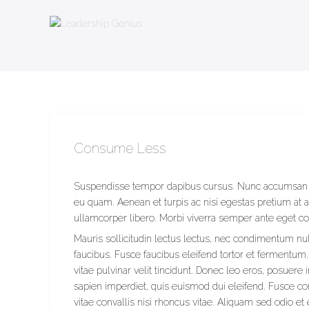
Consume Less
Suspendisse tempor dapibus cursus. Nunc accumsan auc
eu quam. Aenean et turpis ac nisi egestas pretium at a
ullamcorper libero. Morbi viverra semper ante eget co
Mauris sollicitudin lectus lectus, nec condimentum nu
faucibus. Fusce faucibus eleifend tortor et fermentum.
vitae pulvinar velit tincidunt. Donec leo eros, posuere
sapien imperdiet, quis euismod dui eleifend. Fusce 
vitae convallis nisi rhoncus vitae. Aliquam sed odio e